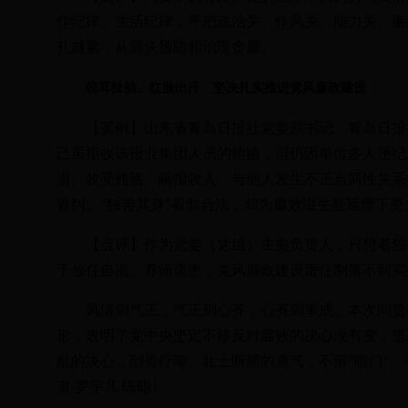
作纪律、生活纪律，严把政治关、作风关、能力关、廉
扎越紧，从源头预防和治理贪腐。
咬耳扯袖、红脸出汗 坚决扎实推进党风廉政建设
【案例】山东省青岛日报社党委原书记、青岛日报社
己虽拒收该报业集团人员的贿赂，但仍因单位多人违纪
游、收受贿赂、瞒报收入、与他人发生不正当两性关系
查纠。“独善其身”看似合法，却为腐败滋生蔓延埋下更
【点评】作为党委（党组）主要负责人，只想着独善
于放任自流、养痈遗患，党风廉政建设责任制落不到实
风清则气正，气正则心齐，心齐则事成。本次问责条
形，表明了党中央坚定不移反对腐败的决心没有变，坚
乱的决心，刮骨疗毒、壮士断腕的勇气，不留“暗门”、
者 罗宇凡 陈聪）