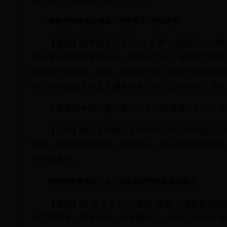
绷紧作风建设这根弦 扼牢权力“任性的手”
【案例】因下属单位私设“小金库”，违规公款吃喝
再生被给予党内警告处分；中国证监会上海期货交易所
国团组公款旅游、消费，原党委书记、理事长杨迈军被
组长许华因国土局及下属单位多次发生公款吃喝、送礼
上述案例中的问责对象均存在作风建设不到位、落
【点评】推进党的建设新的伟大工程，作风建设是“先
情形，就是要利剑高悬、震慑常在，防止党的建设缺失
科学化水平。
用问责把责任压下去 全面从严治党永远在路上
【案例】搞“好人主义”，爱惜“羽毛”，最终酿成恶
龚卫国吸毒，男女作风、朋友圈混乱，插手工程项目等