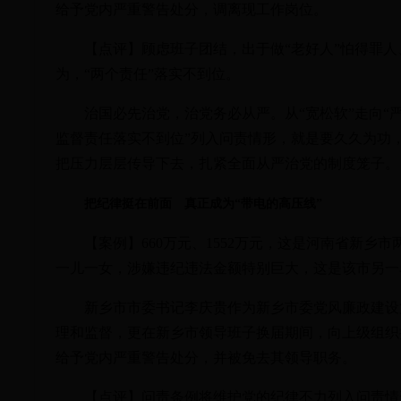
给予党内严重警告处分，调离现工作岗位。
【点评】顾虑班子团结，出于做“老好人”怕得罪人、
为，“两个责任”落实不到位。
治国必先治党，治党务必从严。从“宽松软”走向“严
监督责任落实不到位”列入问责情形，就是要久久为功
把压力层层传导下去，扎紧全面从严治党的制度笼子。
把纪律挺在前面 真正成为“带电的高压线”
【案例】660万元、1552万元，这是河南省新乡
一儿一女，涉嫌违纪违法金额特别巨大，这是该市另一
新乡市市委书记李庆贵作为新乡市委党风廉政建设第
理和监督，更在新乡市领导班子换届期间，向上级组织
给予党内严重警告处分，并被免去其领导职务。
【点评】问责条例将维护党的纪律不力列入问责情形