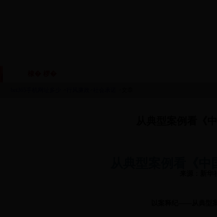
棣� 椤�
鏈眬姒傚喌
鏈烘瀯鑱岃矗
鏂伴椈
|
|
|
bet365手机网址多少
>
行风廉政
>
社会承诺
>文章
从典型案例看《
从典型案例看《中
来源：新华
以案释纪
——从典型