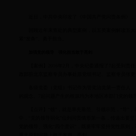
近日，中共中央印发了《中国共产党问责条例》，并
回顾近年来查处的典型案例，以五类案例解读五大问
紧“发条”、勇于担当。
加强党的领导 强化担当敢于亮剑
【案例】2016年2月，中央纪委通报了7起受到责
政部驻北京监察专员办事处原党组书记、监察专员张更
各级党委（党组）书记作为管党治党第一责任人，是“
的观念。7起问题产生的根源均为本地区本部门党的领
【点评】“领”，就是率先垂范、引领示范，“导”，
中，“党的领导弱化”位列问责情形第一条，传递出要
党的领导、强化“四个意识”，既要牢牢坚持党性原则
重大原则问题上敢于发声、亮剑。