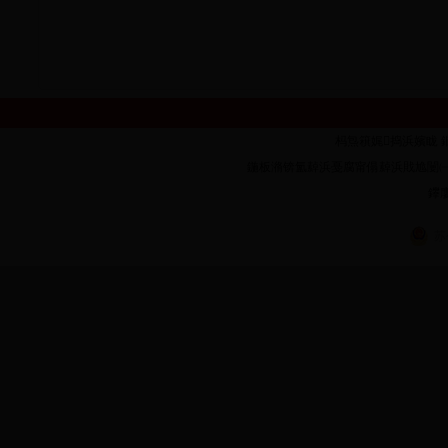
杩炰簯娓捣浜嬪眬 鐗堟潈鎵
鍦板潃锛氳繛浜戞腐甯傝繛浜戝尯闄㈠墠璺�1
鑻廔
苏