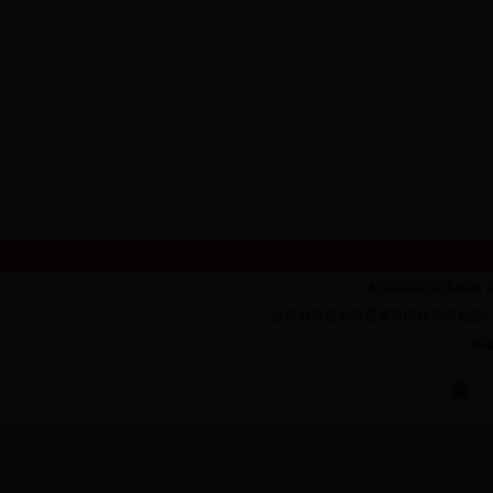
杩炰簯娓捣浜嬪眬 鐗堟潈鎵
鍦板潃锛氳繛浜戞腐甯傝繛浜戝尯闄㈠墠璺�1
鑻廔
苏