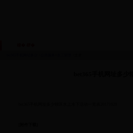
棣� 椤�
鏈眬姒傚喌
鏈烘瀯鑱岃矗
鏂伴椈
|
|
|
bet365手机网址多少
>
公共服务
>
水工管理
>文章
bet365手机网址多少
bet365手机网址多少辖区水上水下活动一览表20171020
[附件下载]