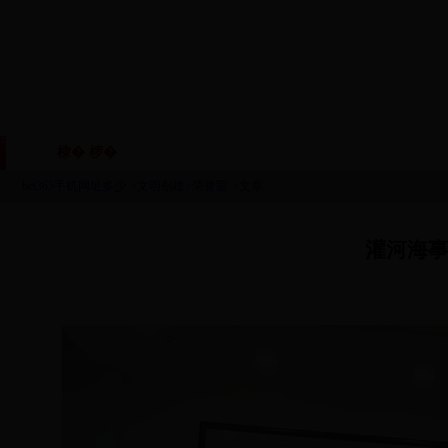
棣� 椤�
鏈眬姒傚喌
鏈烘瀯鑱岃矗
鏂伴椈
|
|
|
bet365手机网址多少
>
文明创建
>
荣誉室
>文章
灌河海