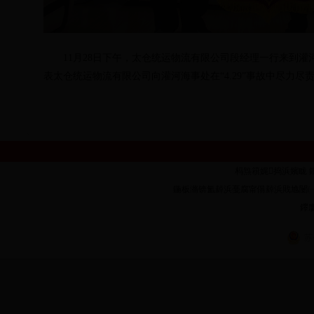
11
月
28日下午，太仓统运物流有限公司段经理一行来到灌
表太仓统运物流有限公司向灌河海事处在“
4.29
”事故中尽力尽
杩炰簯娓捣浜嬪眬 鐗堟潈鎵
鍦板潃锛氳繛浜戞腐甯傝繛浜戝尯闄㈠墠璺�1
鑻廔
苏