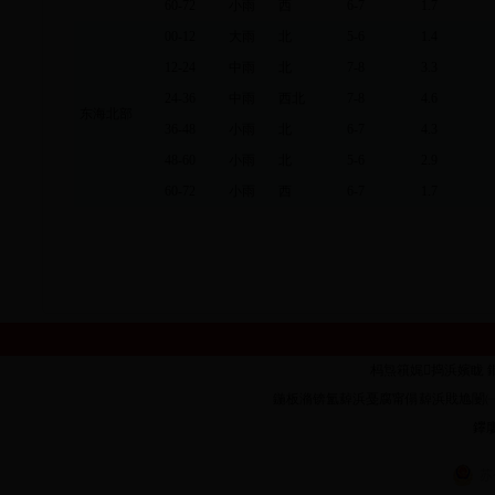
60-72
小雨
西
6-7
1.7
00-12
大雨
北
5-6
1.4
12-24
中雨
北
7-8
3.3
24-36
中雨
西北
7-8
4.6
东海北部
36-48
小雨
北
6-7
4.3
48-60
小雨
北
5-6
2.9
60-72
小雨
西
6-7
1.7
杩炰簯娓捣浜嬪眬 鐗堟潈鎵
鍦板潃锛氳繛浜戞腐甯傝繛浜戝尯闄㈠墠璺�1
鑻廔
苏