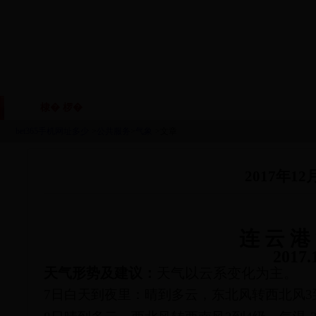
棣� 椤�
鏈眬姒傚喌
鏈烘瀯鑱岃矗
鏂伴椈
|
|
|
bet365手机网址多少
>
公共服务
>
气象
>文章
2017年
连
云
港
201
7
.
天气形势及建议：
天气以云系变化为主。
7日白天到夜里：晴到多云，东北风转西北风3到