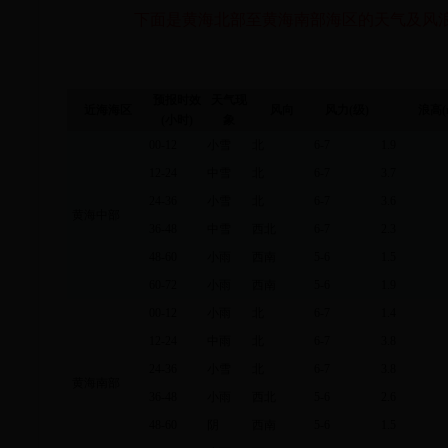
下面是黄海北部至黄海南部海区的天气及风
预报时效
天气现
近海海区
风向
风力
(
级
)
浪高
(
小时
)
象
00-12
小雪
北
6-7
1.9
12-24
中雪
北
6-7
3.7
24-36
小雪
北
6-7
3.6
黄海中部
36-48
中雪
西北
6-7
2.3
48-60
小雨
西南
5-6
1.5
60-72
小雨
西南
5-6
1.9
00-12
小雨
北
6-7
1.4
12-24
中雨
北
6-7
3.8
24-36
小雪
北
6-7
3.8
黄海南部
36-48
小雨
西北
5-6
2.6
48-60
阴
西南
5-6
1.5