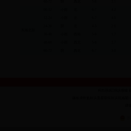
60-72
阴
西北
5-6
3.1
00-12
小雨
北
6-7
4.2
12-24
小雨
北
6-7
4.0
24-36
阴
北
4-5
2.6
东海北部
36-48
小雨
西南
5-6
1.7
48-60
小雨
西北
5-6
2.7
60-72
阴
西北
6-7
3.0
杩炰簯娓捣浜嬪眬 鐗堟潈鎵
鍦板潃锛氳繛浜戞腐甯傝繛浜戝尯闄㈠墠璺�1
鑻廔
苏