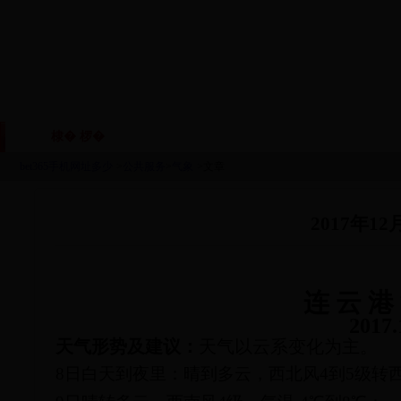
棣� 椤�
鏈眬姒傚喌
鏈烘瀯鑱岃矗
鏂伴椈
|
|
|
bet365手机网址多少
>
公共服务
>
气象
>文章
2017年
连
云
港
201
7
.
天气形势及建议：
天气以云系变化为主。
8日白天到夜里：晴到多云，西北风4到5级转西