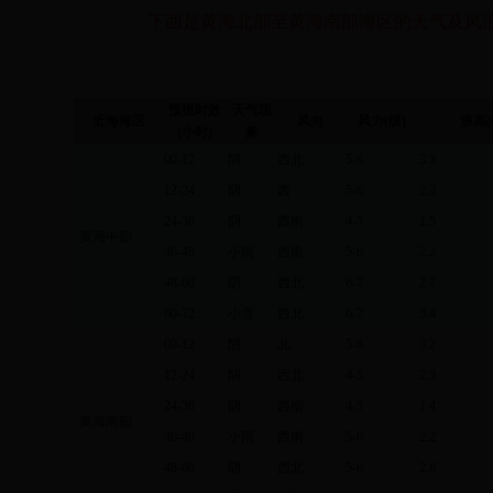
下面是黄海北部至黄海南部海区的天气及风
预报时效
天气现
近海海区
风向
风力
(
级
)
浪高
(
小时
)
象
00-12
阴
西北
5-6
3.3
12-24
阴
西
5-6
2.3
24-36
阴
西南
4-5
1.5
黄海中部
36-48
小雨
西南
5-6
2.2
48-60
阴
西北
6-7
2.7
60-72
小雪
西北
6-7
3.4
00-12
阴
北
5-6
3.2
12-24
阴
西北
4-5
2.3
24-36
阴
西南
4-5
1.4
黄海南部
36-48
小雨
西南
5-6
2.2
48-60
阴
西北
5-6
2.6