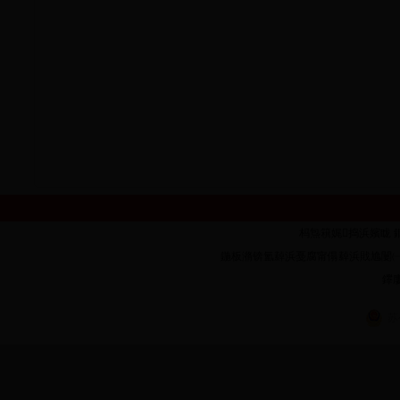
杩炰簯娓捣浜嬪眬 鐗堟潈鎵
鍦板潃锛氳繛浜戞腐甯傝繛浜戝尯闄㈠墠璺�1
鑻廔
苏