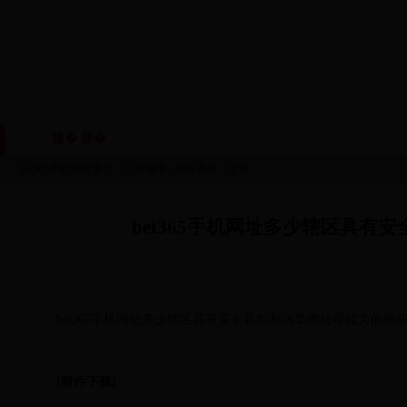
棣� 椤�
鏈眬姒傚喌
鏈烘瀯鑱岃矗
鏂伴椈
|
|
|
bet365手机网址多少
>
公共服务
>
危防资质
>文章
bet365手机网址多少辖区具
bet365手机网址多少辖区具有安全装卸和污染物处理能力的码
[附件下载]