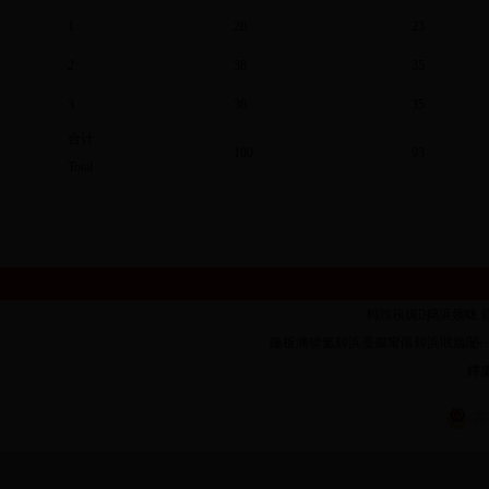
1
26
23
2
38
35
3
36
35
合计
100
93
Total
杩炰簯娓捣浜嬪眬 鐗堟潈鎵
鍦板潃锛氳繛浜戞腐甯傝繛浜戝尯闄㈠墠璺�1
鑻廔
苏