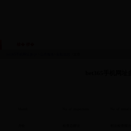
棣� 椤�
鏈眬姒傚喌
鏈烘瀯鑱岃矗
鏂伴椈
|
|
|
bet365手机网址多少
>
公共服务
>
安检信息
>文章
bet365手机网
Month
No. of inspections
No. of initial 
月份
检查总艘次
初次检查艘