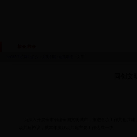
棣� 椤�
鏈眬姒傚喌
鏈烘瀯鑱岃矗
鏂伴椈
|
|
|
bet365手机网址多少
>
文明创建
>
创建动态
>文章
同创文
为深入开展全市创建全国文明城市，推进各项工作共创共建、联创
动共建协议，就本年度联动共建主要工作达成一致。