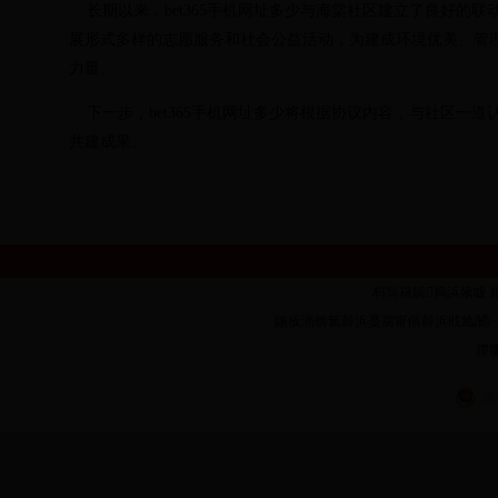
长期以来，bet365手机网址多少与海棠社区建立了良好的
展形式多样的志愿服务和社会公益活动，为建成环境优美、管
力量。
下一步，bet365手机网址多少将根据协议内容，与社区一
共建成果。
杩炰簯娓捣浜嬪眬 鐗堟潈鎵
鍦板潃锛氳繛浜戞腐甯傝繛浜戝尯闄㈠墠璺�1
鑻廔
苏