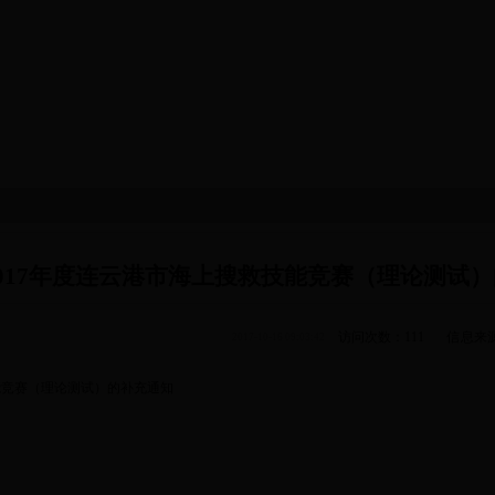
鏈烘瀯鑱岃矗
鏂伴椈涓績
淇℃伅鍏紑
娉曞緥娉曡
|
|
|
017年度连云港市海上搜救技能竞赛（理论测试
访问次数：
111
信息来源
2017-10-16 09:03:42
能竞赛（理论测试）的补充通知