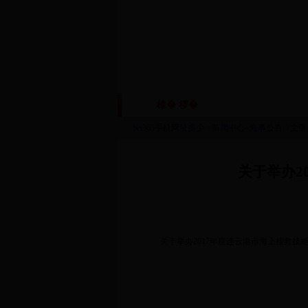
棣� 椤�
鏈眬姒傚喌
|
|
bet365手机网址多少
>
新闻中心
>
海事公告
>文章
关于举办2
关于举办2017年度连云港市海上搜救技