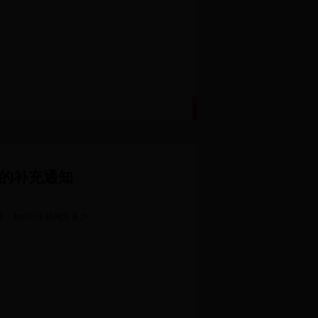
鍏叡鏈嶅姟
琛岄寤夋斂
|
|
）的补充通知
： bet365手机网址多少