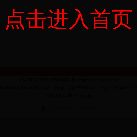
点击进入首页
杩炰簯娓捣浜嬪眬 鐗堟潈鎵€鏈堾Copyright www.lygmsa.gov.cn
锛氳繛浜戞腐甯傝繛浜戝尯闄㈠墠璺�11鍙� 閭紪锛�222042 鐢佃瘽锛�0518-8223
鑻廔CP澶囷細08010954鍙�
苏公网安备 32070302010003号