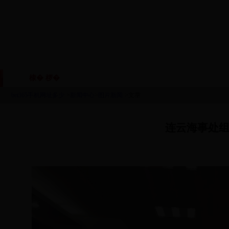
棣� 椤�
鏈眬姒傚喌
鏈烘瀯鑱岃矗
鏂伴椈
|
|
|
bet365手机网址多少
>
新闻中心
>
图片新闻
>文章
连云海事处