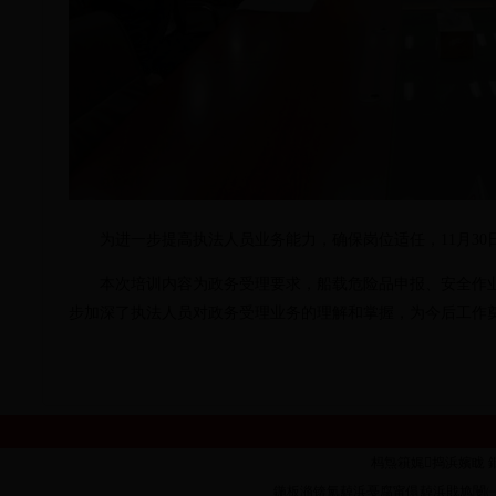
为进一步提高执法人员业务能力，确保岗位适任，
11月
30
本次培训内容为政务受理要求，船载危险品申报、安全作业
步加深了执法人员对政务受理业务的理解和掌握，为今后工作
杩炰簯娓捣浜嬪眬 鐗堟潈鎵
鍦板潃锛氳繛浜戞腐甯傝繛浜戝尯闄㈠墠璺�1