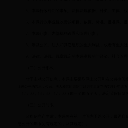
5
、本局行政处罚的事项、法律法规依据、种类、主体、程
6
、本局行政事业性收费的项目、依据、标准、批准局、批
7
、本局职责、内部机构设置和管理职责；
8
、涉及公民、法人和其它组织的重大利益，或者有重大社
9
、法律、法规、规章规定的本局掌握的与经济、社会管理
（二）公开形式
对于主动公开信息，本局主要采取网上公开和在公共查阅室
上未公开的信息，公民、法人和其他组织可以到本局设立的受理处申请查
—
12
：
00，
13
：
30
—
17
：
00（周一至周五全天，法定节假日除
（三）公开时限
政府信息产生后，本局将在第一时间内予以公开，最迟自信
息公开的期限另有规定的，从其规定）。