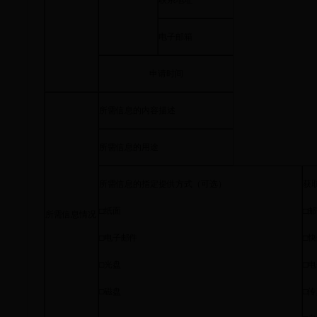
联系地址
电子邮箱
申请时间
所需信息的内容描述
所需信息的用途
所需信息的指定提供方式（可选）
获
□纸面
□
所需信息情况
□电子邮件
□
□光盘
□
□磁盘
□