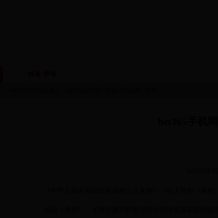
棣� 椤�
鏈眬姒傚喌
鏈烘瀯鑱岃矗
鏂伴椈
|
|
|
bet365手机网址多少
>
政府信息公开
>
信息公开指南
>文章
bet365手
bet36
《中华人民共和国政府信息公开条例》（以下简称《条例
根据《条例》，本局在履行职责过程中制作或者获取的政府