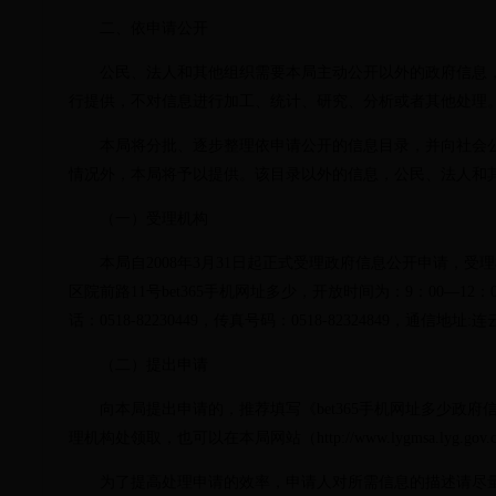
二、依申请公开
公民、法人和其他组织需要本局主动公开以外的政府信息，
行提供，不对信息进行加工、统计、研究、分析或者其他处理
本局将分批、逐步整理依申请公开的信息目录，并向社会公
情况外，本局将予以提供。该目录以外的信息，公民、法人和
（一）受理机构
本局自
2008年
3
月
31
日起正式受理政府信息公开申请，受理机
区院前路
11
号bet365手机网址多少，开放时间为：
9
：
00
—
12
：
话：
0518-82230449
，传真号码：
0518-82324849
，通信地址
:
连
（二）提出申请
向本局提出申请的，推荐填写《bet365手机网址多少政府
理机构处领取，也可以在本局网站（
http://www.lygmsa.ly
为了提高处理申请的效率，申请人对所需信息的描述请尽量