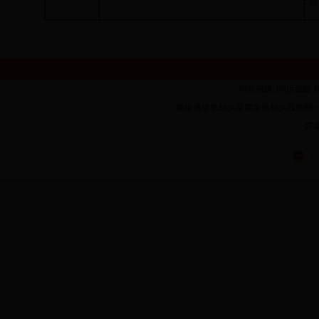
□
杩炰簯娓捣浜嬪眬 鐗堟潈鎵
鍦板潃锛氳繛浜戞腐甯傝繛浜戝尯闄㈠墠璺�1
鑻廔
苏