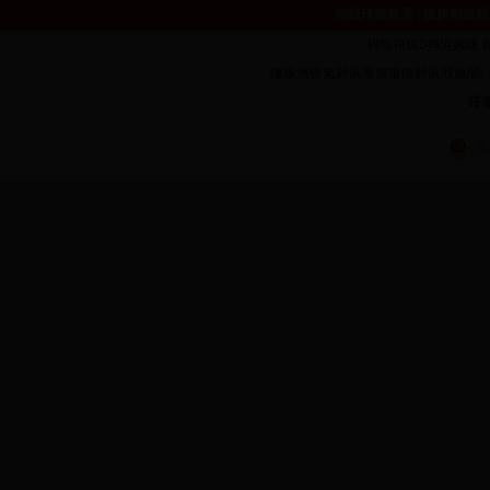
缃戠珯鍦板浘
|
鑱旂郴鎴戜
杩炰簯娓捣浜嬪眬 鐗堟潈鎵
鍦板潃锛氳繛浜戞腐甯傝繛浜戝尯闄㈠墠璺�1
鑻廔
苏