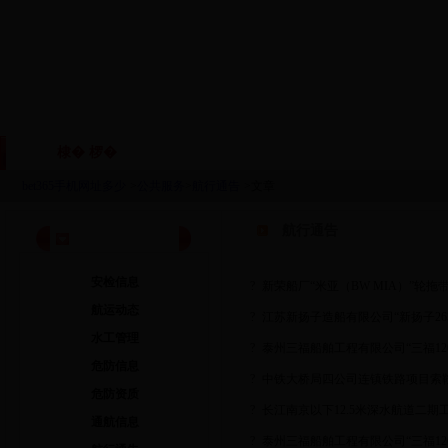
棣� 椤�
鏈眬姒傚喌
鏈烘瀯鑱岃矗
鏂伴椈
|
|
|
bet365手机网址多少
>
公共服务
>
航行通告
>文章
航行通告
公共服务
安检信息
?
新荣船厂“米亚（BW MIA）”轮拖
航运动态
?
江苏新扬子造船有限公司“新扬子26
水工管理
?
泰州三福船舶工程有限公司“三福1203
危防信息
?
中铁大桥局四公司连镇铁路项目索
危防资质
?
长江南京以下12.5米深水航道二期工
通航信息
?
泰州三福船舶工程有限公司“三福120