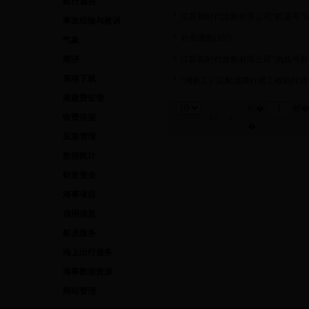
航行通告
?
江苏新时代造船有限公司“机遇号”
事故经验与教训
?
补充通告(107)
气象
潮汐
?
江苏新时代造船有限公司“挑战号新
表格下载
?
“洲航工1”沉船清障打捞工程航行通
港建费征管
绗�
椤�
收费依据
�
应急管理
数据统计
财政资金
海事项目
信用信息
船员服务
海上出行服务
海事数据资源
网站管理