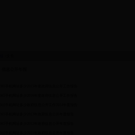
鏈烘瀯鑱岃矗
鏂伴椈涓績
淇℃伅鍏紑
娉曞緥娉曡
|
|
|
报
>文章
信息公开年报
et365手机网址多少2015年度政府信息公开工作报告
et365手机网址多少2016年度政府信息公开工作报告
et365手机网址多少政府信息公开工作2014年度报告
et365手机网址多少2013年政府信息公开年度报告
et365手机网址多少2012年政府信息公开年度报告
et365手机网址多少2011年政府信息公开年度报告